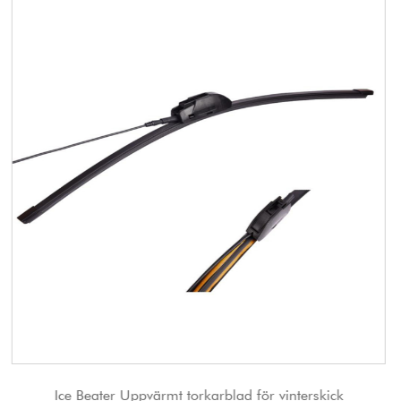
blad för vinterskick
JJ Konkurrenskraftigt pris Snö