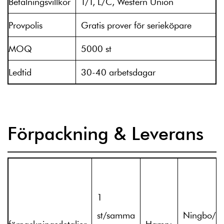
Betalningsvillkor
T/T, L/C, Western Union
Provpolis
Gratis prover för serieköpare
MOQ
5000 st
Ledtid
30-40 arbetsdagar
Förpackning & Leverans
1
st/samma
Ningbo/S