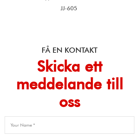
Isskrapa Tork
5
JJ-912
FÅ EN KONTAKT
Skicka ett
meddelande till
oss