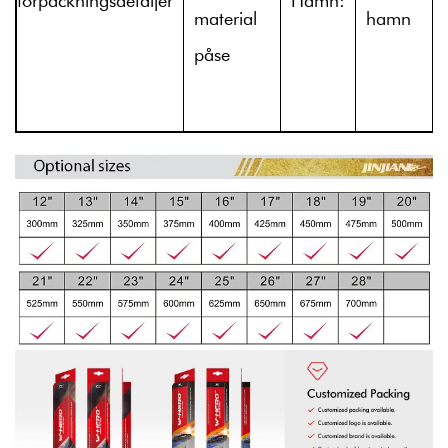
förpackningsdetaljer
Hamn:
material
hamn
påse