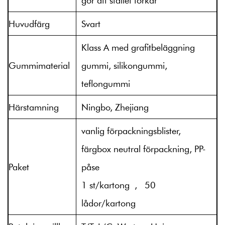
gör att stallet torkar
Huvudfärg
Svart
Klass A med grafitbeläggning
Gummimaterial
gummi, silikongummi,
teflongummi
Härstamning
Ningbo, Zhejiang
vanlig förpackningsblister,
färgbox neutral förpackning, PP-
Paket
påse
1 st/kartong , 50
lådor/kartong